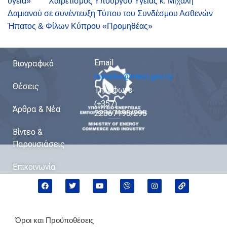
υγεία»
Χαιρετισμός Υπουργού Υγείας κ. Μιχάλη
Δαμιανού σε συνέντευξη Τύπου του Συνδέσμου Ασθενών
Ήπατος & Φίλων Κύπρου «Προμηθέας»
Email
Βιογραφικό
minister@meci.gov.cy
Θέσεις
Τηλέφωνο
(+357)
Άρθρα & Νέα
22867195/295
Βίντεο &
Παρουσιάσεις
Επικοινωνία
Όροι και Προϋποθέσεις