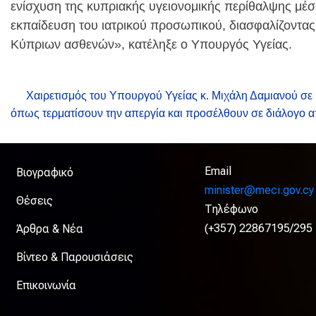
ενίσχυση της κυπριακής υγειονομικής περίθαλψης μέσ
εκπαίδευση του ιατρικού προσωπικού, διασφαλίζοντας
Κύπριων ασθενών», κατέληξε ο Υπουργός Υγείας.
Χαιρετισμός του Υπουργού Υγείας κ. Μιχάλη Δαμιανού σε
όπως τερματίσουν την απεργία και προσέλθουν σε διάλογο 
Email
Βιογραφικό
minister@meci.gov.cy
Θέσεις
Τηλέφωνο
(+357) 22867195/295
Άρθρα & Νέα
Βίντεο & Παρουσιάσεις
Επικοινωνία