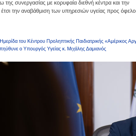
ω της συνεργασίας με κορυφαία διεθνή κέντρα και την
 έτσι την αναβάθμιση των υπηρεσιών υγείας προς όφελο
 Ημερίδα του Κέντρου Προληπτικής Παιδιατρικής «Αμέρικος Αρ
απηύθυνε ο Υπουργός Υγείας κ. Μιχάλης Δαμιανός