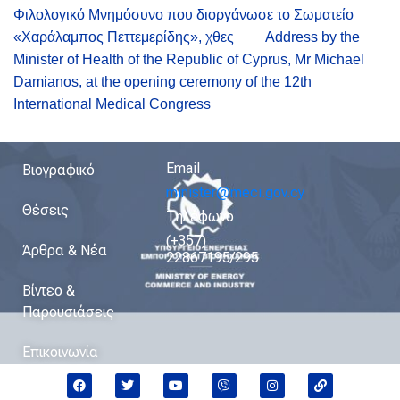
Φιλολογικό Μνημόσυνο που διοργάνωσε το Σωματείο
«Χαράλαμπος Πεττεμερίδης», χθες
Address by the
Minister of Health of the Republic of Cyprus, Mr Michael
Damianos, at the opening ceremony of the 12th
International Medical Congress
Email
Βιογραφικό
minister@meci.gov.cy
Θέσεις
Τηλέφωνο
(+357)
Άρθρα & Νέα
22867195/295
Βίντεο &
Παρουσιάσεις
Επικοινωνία