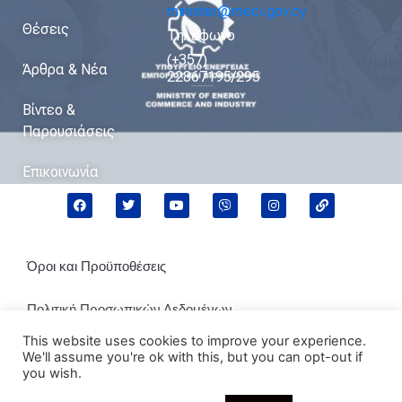
minister@meci.gov.cy
Θέσεις
Τηλέφωνο
(+357)
Άρθρα & Νέα
22867195/295
Βίντεο &
Παρουσιάσεις
Επικοινωνία
Όροι και Προϋποθέσεις
Πολιτική Προσωπικών Δεδομένων
This website uses cookies to improve your experience.
Πολιτική Cookies
We'll assume you're ok with this, but you can opt-out if
you wish.