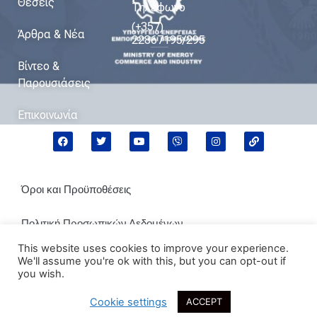
Θέσεις
Τηλέφωνο
(+357)
Άρθρα & Νέα
22867195/295
Βίντεο &
Παρουσιάσεις
Επικοινωνία
Όροι και Προϋποθέσεις
Πολιτική Προσωπικών Δεδομένων
This website uses cookies to improve your experience.
Πολιτική Cookies
We'll assume you're ok with this, but you can opt-out if
you wish.
Cookie settings
ACCEPT
2021 © Μιχάλης Δαμιανός. All rights reserved