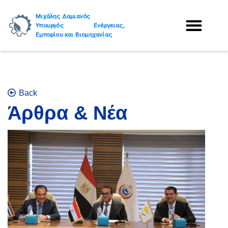
Μιχάλης Δαμιανός
Υπουργός Ενέργειας,
Εμπορίου και Βιομηχανίας
Back
Άρθρα & Νέα