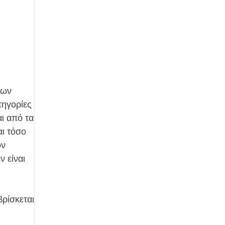
των
τηγορίες
ι από τα
αι τόσο
ών
ν είναι
βρίσκεται