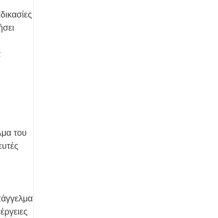
δικασίες
ήσει
α
λμα του
ευτές
πάγγελμα
έργειες