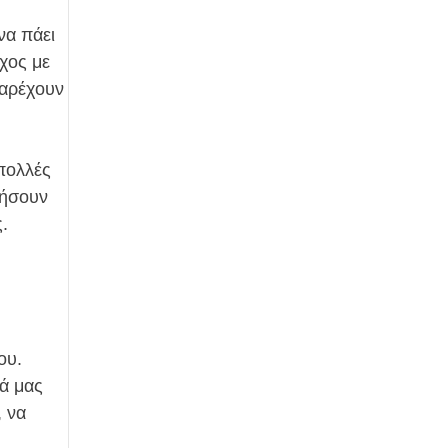
να πάει
χος με
παρέχουν
 πολλές
ρήσουν
.
ου.
ά μας
, να