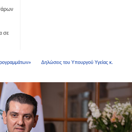
σσάρων
α σε
 προγραμμάτων»
Δηλώσεις του Υπουργού Υγείας κ.