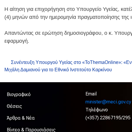
Η αίτηση για επιχορήγηση στο Υπουργείο Υγείας, κατέ
(4) μηνών από την ημερομηνία πραγματοποίησης της
Απαντώντας σε ερώτηση δημοσιογράφου, ο κ. Υπουργ
εφαρμογή.
Συνέντευξη Υπουργού Υγείας στο «ToThemaOnline»: «Εν
Μιχάλη Δαμιανού για το Εθνικό Ινστιτούτο Καρκίνου
Email
Βιογραφικό
minister@meci.gov.cy
Θέσεις
Τηλέφωνο
(+357) 22867195/295
Άρθρα & Νέα
Βίντεο & Παρουσιάσεις