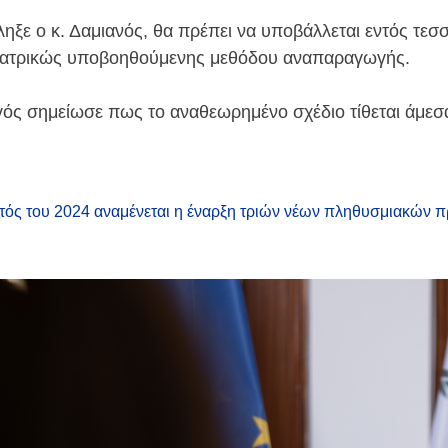
ληξε ο κ. Δαμιανός, θα πρέπει να υποβάλλεται εντός τε
 ιατρικώς υποβοηθούμενης μεθόδου αναπαραγωγής.
ός σημείωσε πως το αναθεωρημένο σχέδιο τίθεται άμεσ
τός του 2024 αναμένεται η έναρξη τριών νέων πληθυσμιακών