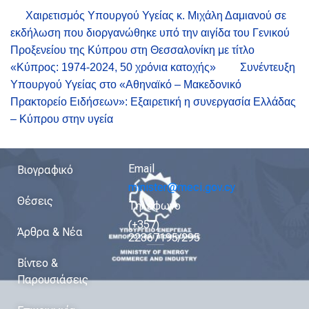
Χαιρετισμός Υπουργού Υγείας κ. Μιχάλη Δαμιανού σε
εκδήλωση που διοργανώθηκε υπό την αιγίδα του Γενικού
Προξενείου της Κύπρου στη Θεσσαλονίκη με τίτλο
«Κύπρος: 1974-2024, 50 χρόνια κατοχής»
Συνέντευξη
Υπουργού Υγείας στο «Αθηναϊκό – Μακεδονικό
Πρακτορείο Ειδήσεων»: Εξαιρετική η συνεργασία Ελλάδας
– Κύπρου στην υγεία
Email
Βιογραφικό
minister@meci.gov.cy
Θέσεις
Τηλέφωνο
(+357)
Άρθρα & Νέα
22867195/295
Βίντεο &
Παρουσιάσεις