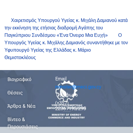
Χαιρετισμός Υπουργού Υγείας κ. Μιχάλη Δαμιανού κατά
την εκκίνηση της ετήσιας διαδρομή Αγάπης του
Παγκύπριου Συνδέσμου «Ένα Όνειρο Μια Ευχή»
Ο
Υπουργός Υγείας κ. Μιχάλης Δαμιανός συναντήθηκε με τον
Υφυπουργό Υγείας της Ελλάδας κ. Μάριο
Θεμιστοκλέους
Email
Βιογραφικό
minister@meci.gov.cy
Θέσεις
Τηλέφωνο
(+357)
Άρθρα & Νέα
22867195/295
Βίντεο &
Παρουσιάσεις