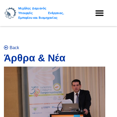
Μιχάλης Δαμιανός
Υπουργός Ενέργειας,
Εμπορίου και Βιομηχανίας
Back
Άρθρα & Νέα