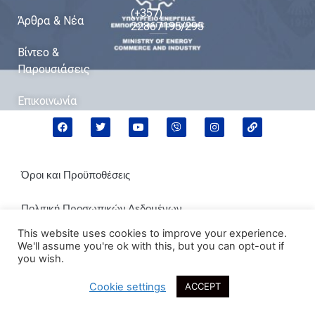
(+357)
Άρθρα & Νέα
22867195/295
Βίντεο &
Παρουσιάσεις
Επικοινωνία
Όροι και Προϋποθέσεις
Πολιτική Προσωπικών Δεδομένων
This website uses cookies to improve your experience.
Πολιτική Cookies
We'll assume you're ok with this, but you can opt-out if
you wish.
Cookie settings
ACCEPT
2021 © Μιχάλης Δαμιανός. All rights reserved