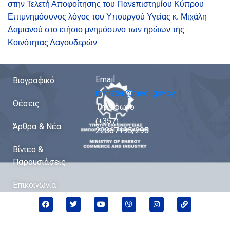
στην Τελετή Αποφοίτησης του Πανεπιστημίου Κύπρου
Επιμνημόσυνος λόγος του Υπουργού Υγείας κ. Μιχάλη
Δαμιανού στο ετήσιο μνημόσυνο των ηρώων της
Κοινότητας Λαγουδερών
Email
Βιογραφικό
minister@meci.gov.cy
Θέσεις
Τηλέφωνο
(+357)
Άρθρα & Νέα
22867195/295
Βίντεο &
Παρουσιάσεις
Επικοινωνία