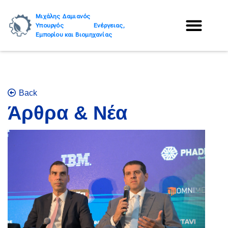
Μιχάλης Δαμιανός
Υπουργός Ενέργειας,
Εμπορίου και Βιομηχανίας
Back
Άρθρα & Νέα