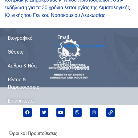
εκδήλωση για τα 30 χρόνια λειτουργίας της Αιματολογικής
Κλινικής του Γενικού Νοσοκομείου Λευκωσίας
Email
Βιογραφικό
minister@meci.gov.cy
Θέσεις
Τηλέφωνο
(+357)
Άρθρα & Νέα
22867195/295
Βίντεο &
Παρουσιάσεις
Επικοινωνία
Όροι και Προϋποθέσεις