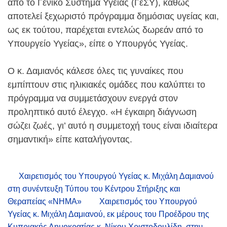
από το Γενικό Σύστημα Υγείας (ΓεΣΥ), καθώς
αποτελεί ξεχωριστό πρόγραμμα δημόσιας υγείας και,
ως εκ τούτου, παρέχεται εντελώς δωρεάν από το
Υπουργείο Υγείας», είπε ο Υπουργός Υγείας.
Ο κ. Δαμιανός κάλεσε όλες τις γυναίκες που
εμπίπτουν στις ηλικιακές ομάδες που καλύπτει το
πρόγραμμα να συμμετάσχουν ενεργά στον
προληπτικό αυτό έλεγχο. «Η έγκαιρη διάγνωση
σώζει ζωές, γι’ αυτό η συμμετοχή τους είναι ιδιαίτερα
σημαντική» είπε καταλήγοντας.
Χαιρετισμός του Υπουργού Υγείας κ. Μιχάλη Δαμιανού
στη συνέντευξη Τύπου του Κέντρου Στήριξης και
Θεραπείας «ΝΗΜΑ»
Χαιρετισμός του Υπουργού
Υγείας κ. Μιχάλη Δαμιανού, εκ μέρους του Προέδρου της
Κυπριακής Δημοκρατίας κ. Νίκου Χριστοδουλίδη, στην