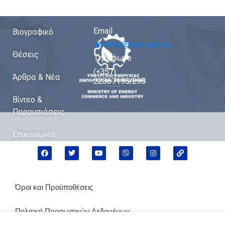
Email
Βιογραφικό
minister@meci.gov.cy
Θέσεις
Τηλέφωνο
(+357)
Άρθρα & Νέα
22867195/295
Βίντεο &
Παρουσιάσεις
Επικοινωνία
Όροι και Προϋποθέσεις
Πολιτική Προσωπικών Δεδομένων