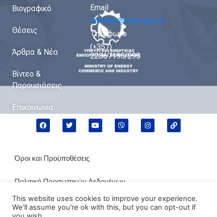
Email
Βιογραφικό
minister@meci.gov.cy
Θέσεις
Τηλέφωνο
(+357)
Άρθρα & Νέα
22867195/295
Βίντεο &
Παρουσιάσεις
Επικοινωνία
Όροι και Προϋποθέσεις
Πολιτική Προσωπικών Δεδομένων
This website uses cookies to improve your experience.
Πολιτική Cookies
We'll assume you're ok with this, but you can opt-out if
you wish.