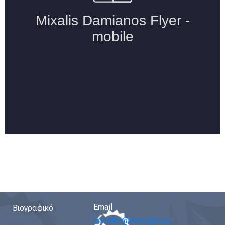
Email
Βιογραφικό
minister@meci.gov.cy