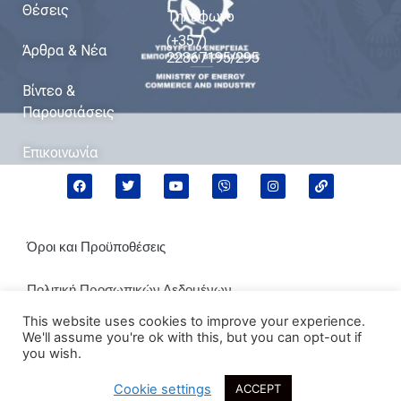
Θέσεις
Τηλέφωνο
(+357)
Άρθρα & Νέα
22867195/295
Βίντεο &
Παρουσιάσεις
Επικοινωνία
Όροι και Προϋποθέσεις
Πολιτική Προσωπικών Δεδομένων
This website uses cookies to improve your experience.
Πολιτική Cookies
We'll assume you're ok with this, but you can opt-out if
you wish.
Cookie settings
ACCEPT
2021 © Μιχάλης Δαμιανός. All rights reserved